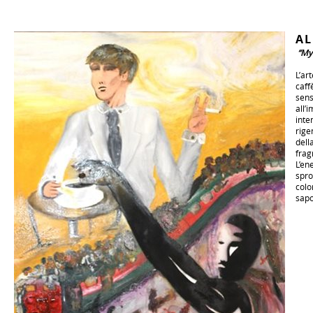
AL
“My 
L’ar
caff
sens
all’
inte
rige
dell
frag
L’en
spro
colo
sapo