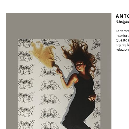
ANT
“L’origi
La femmi
interiore
Questo i
sogno, l
relazion