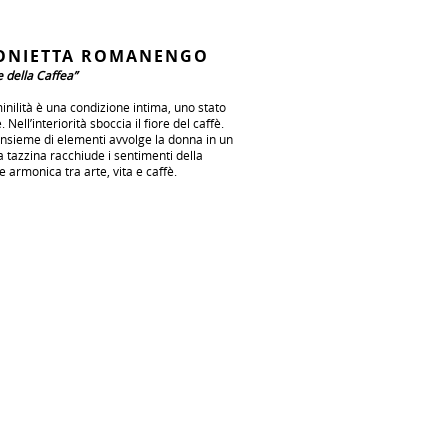
ONIETTA ROMANENGO
ne della Caffea”
nilità è una condizione intima, uno stato
. Nell’interiorità sboccia il fiore del caffè.
nsieme di elementi avvolge la donna in un
a tazzina racchiude i sentimenti della
e armonica tra arte, vita e caffè.