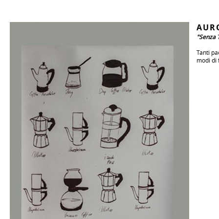
AUR
"Senza T
Tanti pa
modi di f