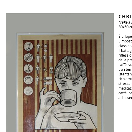
CHRI
“Take a 
30x50 
È un’ope
L’impost
classich
il batta
riflessi
della pr
caffè, v
tra i te
istantane
richiam
stressan
meditazi
caffè, p
ad esser