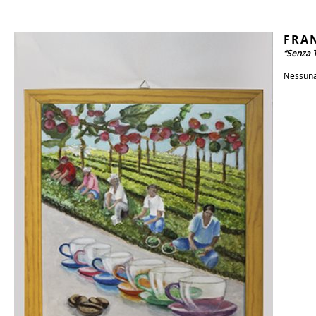
FRA
“Senza T
Nessuna