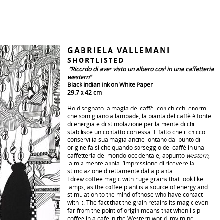
GABRIELA VALLEMANI
SHORTLISTED
“Ricordo di aver visto un albero così in una caffetteria
western”
Black Indian Ink on White Paper
29.7 x 42 cm
Ho disegnato la magia del caffè: con chicchi enormi
che somigliano a lampade, la pianta del caffè è fonte
di energia e di stimolazione per la mente di chi
stabilisce un contatto con essa. Il fatto che il chicco
conservi la sua magia anche lontano dal punto di
origine fa si che quando sorseggio del caffè in una
caffetteria del mondo occidentale, appunto
western
,
la mia mente abbia l’impressione di ricevere la
stimolazione direttamente dalla pianta.
I drew coffee magic with huge grains that look like
lamps, as the coffee plant is a source of energy and
stimulation to the mind of those who have contact
with it. The fact that the grain retains its magic even
far from the point of origin means that when i sip
coffee in a cafe in the Western world, my mind