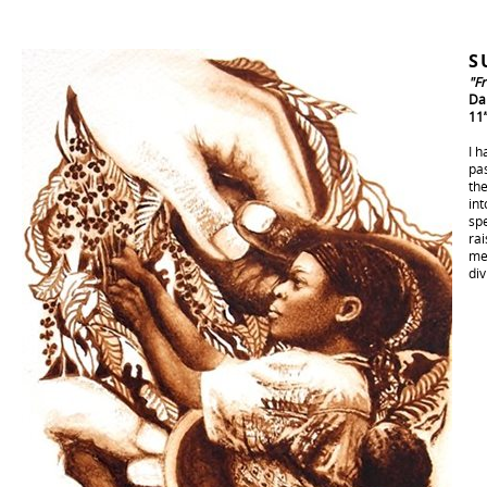
S
"Fr
Da
11”
I 
pa
the
int
spe
rai
me
div