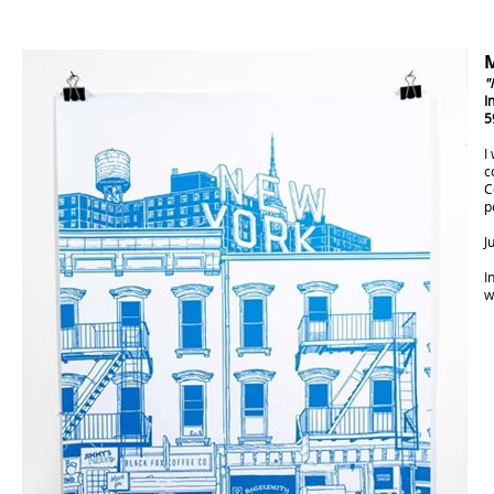
"
I
5
I
c
C
p
J
I
w